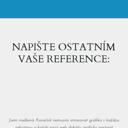
NAPIŠTE OSTATNÍM
VAŠE REFERENCE:
Jsem nadšená. Konečně nemusím otravovat grafika s každou
prkotinou a každý nový web dokážu graficky nastavit