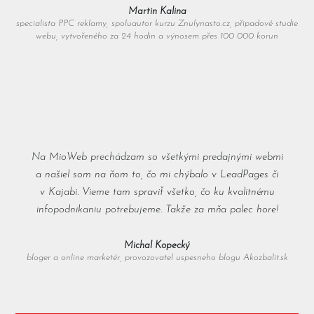
Martin Kalina
specialista PPC reklamy, spoluautor kurzu Znulynasto.cz, připadové studie
webu, vytvořeného za 24 hodin a výnosem přes 100 000 korun
Na MioWeb prechádzam so všetkými predajnými webmi
a našiel som na ňom to, čo mi chýbalo v LeadPages či
v Kajabi. Vieme tam spraviť všetko, čo ku kvalitnému
infopodnikaniu potrebujeme. Takže za mňa palec hore!
Michal Kopecký
bloger a online marketér, provozovatel uspesneho blogu Akozbalit.sk