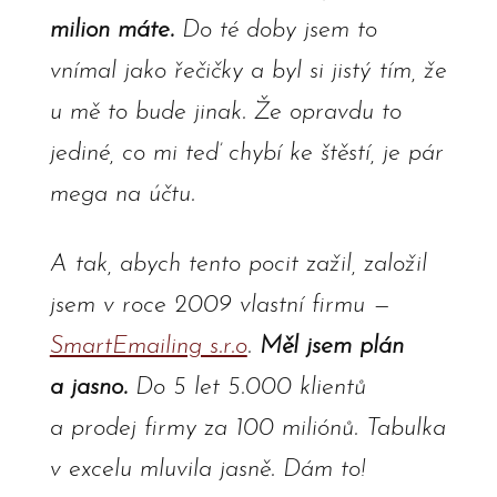
milion máte.
Do té doby jsem to
vnímal jako řečičky a byl si jistý tím, že
u mě to bude jinak. Že opravdu to
jediné, co mi teď chybí ke štěstí, je pár
mega na účtu.
A tak, abych tento pocit zažil, založil
jsem v roce 2009 vlastní firmu —
SmartEmailing s.r.o
.
Měl jsem plán
a jasno.
Do 5 let 5.000 klientů
a prodej firmy za 100 miliónů. Tabulka
v excelu mluvila jasně. Dám to!