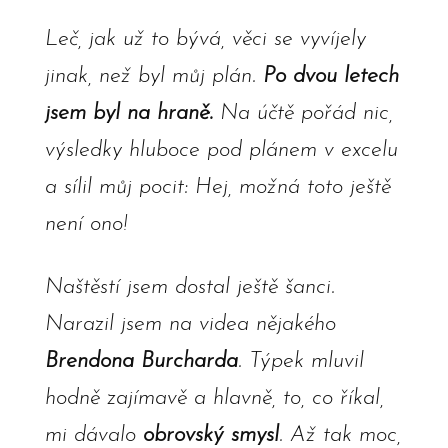
Leč, jak už to bývá, věci se vyvíjely
jinak, než byl můj plán.
Po dvou letech
jsem byl na hraně.
Na účtě pořád nic,
výsledky hluboce pod plánem v excelu
a sílil můj pocit: Hej, možná toto ještě
není ono!
Naštěstí jsem dostal ještě šanci.
Narazil jsem na videa nějakého
Brendona Burcharda
. Týpek mluvil
hodně zajímavě a hlavně, to, co říkal,
mi dávalo
obrovský smysl
. Až tak moc,