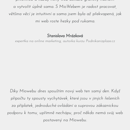
a vytvořit úplně sama. S MioWebem je radost pracovat,
většina věcí je intuitivní a sama jsem byla až překvapená, jak
mi web roste hezky pod rukama.
Stanislava Mrázková
expertka na online marketing, autorka kurzu Podnikanizplaze.cz
Díky Miowebu dnes spouštím nový web ten samý den. Když
připočtu ty spousty vychytávek, které jsou v jiných řešeních
za příplatek, jednoduché ovládání a suprovou zákaznickou
podporu k tomu, upřímně nechápu, proč někdo nemá svůj web
postavený na Miowebu.