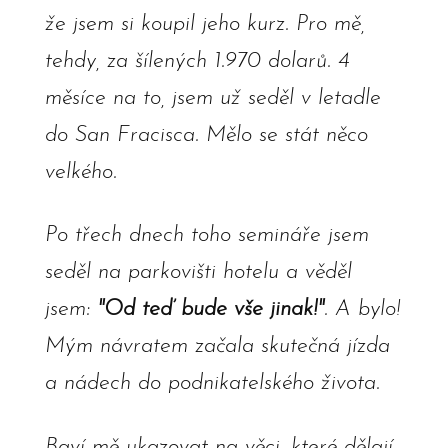
že jsem si koupil jeho kurz. Pro mě,
tehdy, za šílených 1.970 dolarů. 4
měsíce na to, jsem už seděl v letadle
do San Fracisca. Mělo se stát něco
velkého.
Po třech dnech toho semináře jsem
seděl na parkovišti hotelu a věděl
jsem:
"Od teď bude vše jinak!"
. A bylo!
Mým návratem začala skutečná jízda
a nádech do podnikatelského života.
Baví mě ukazovat na věci, které dělají