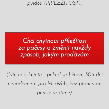
půjdou (PŘÍLEŽITOST).
Chci chytnout příležitost
za pačesy a změnit navždy
způsob, jakým prodávám
(Nic neriskujete - pokud se během 30ti dní
nenadchnete pro MioWeb, bez ptaní vám
peníze vrátíme)